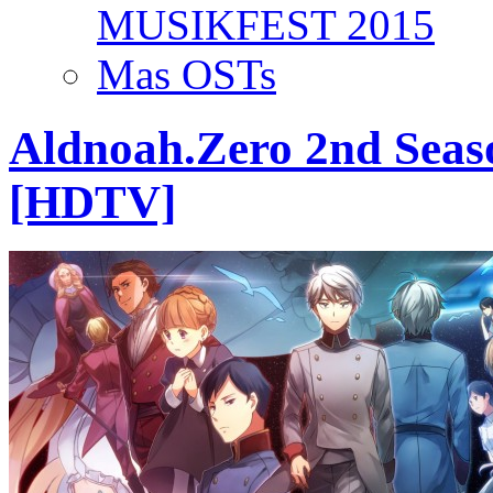
MUSIKFEST 2015
Mas OSTs
Aldnoah.Zero 2nd Seas
[HDTV]