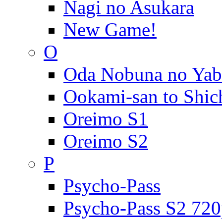
Nagi no Asukara
New Game!
O
Oda Nobuna no Ya
Ookami-san to Shic
Oreimo S1
Oreimo S2
P
Psycho-Pass
Psycho-Pass S2 72